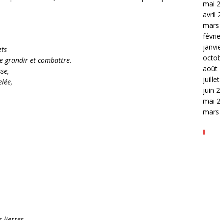
mai 
avril
mars
févri
janvi
ets
octo
e grandir et combattre.
août
se,
juille
lée,
juin 
mai 
mars
 lierres,