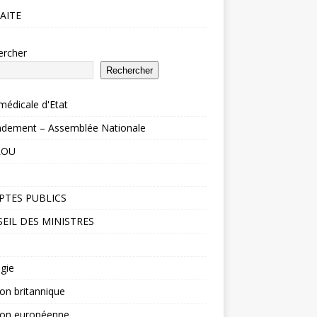
AITE
ercher
Rechercher
médicale d'Etat
dement – Assemblée Nationale
ROU
TES PUBLICS
EIL DES MINISTRES
gie
ion britannique
ion européenne