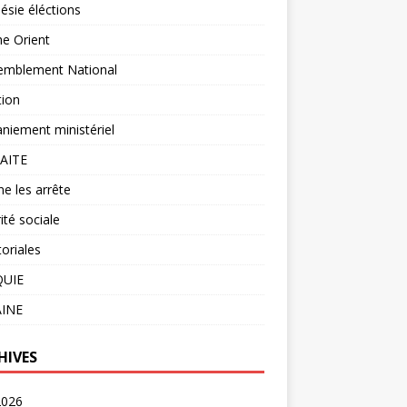
ésie éléctions
e Orient
emblement National
tion
iement ministériel
AITE
ne les arrête
ité sociale
oriales
UIE
INE
HIVES
2026