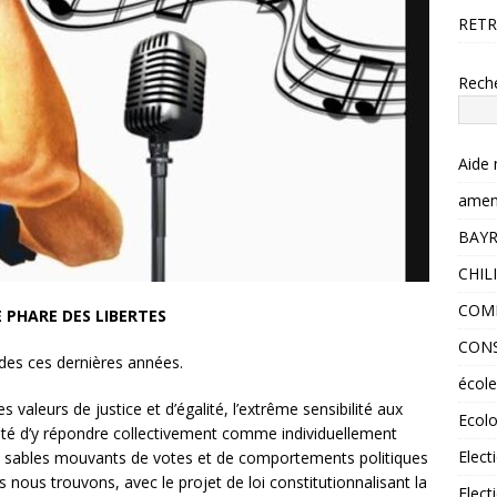
RETR
Rech
Aide 
amen
BAY
CHILI
COMP
E PHARE DES LIBERTES
CONS
tudes ces dernières années.
école
 valeurs de justice et d’égalité, l’extrême sensibilité aux
Ecolo
ulté d’y répondre collectivement comme individuellement
Elect
es sables mouvants de votes et de comportements politiques
s nous trouvons, avec le projet de loi constitutionnalisant la
Elect