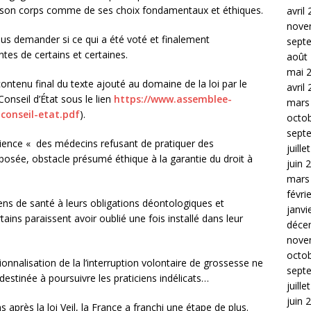
e son corps comme de ses choix fondamentaux et éthiques.
avril
nove
us demander si ce qui a été voté et finalement
sept
ntes de certains et certaines.
août
mai 
contenu final du texte ajouté au domaine de la loi par le
avril
u Conseil d’État sous le lien
https://www.assemblee-
mars
-conseil-etat.pdf
).
octo
sept
ience « des médecins refusant de pratiquer des
juille
 posée, obstacle présumé éthique à la garantie du droit à
juin 
mars
févri
iens de santé à leurs obligations déontologiques et
janvi
ns paraissent avoir oublié une fois installé dans leur
déce
nove
octo
ionnalisation de la l’interruption volontaire de grossesse ne
sept
 destinée à poursuivre les praticiens indélicats…
juille
juin 
 après la loi Veil, la France a franchi une étape de plus.