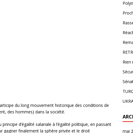
Polyn
Proch
Rass
Réac
Reman
RETR
Rien 
Sécur
Sénat
TURQ
UKRA
 participe du long mouvement historique des conditions de
ent, des hommes) dans la société.
ARC
incipe d’égalité salariale à l’égalité politique, en passant
our gagner finalement la sphère privée et le droit
mai 