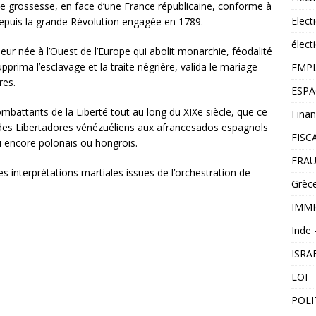
e de grossesse, en face d’une France républicaine, conforme à
Elect
depuis la grande Révolution engagée en 1789.
élect
ueur née à l’Ouest de l’Europe qui abolit monarchie, féodalité
supprima l’esclavage et la traite négrière, valida le mariage
EMP
res.
ESP
mbattants de la Liberté tout au long du XIXe siècle, que ce
Finan
es Libertadores vénézuéliens aux afrancesados espagnols
FISC
ou encore polonais ou hongrois.
FRAU
es interprétations martiales issues de l’orchestration de
Grèc
IMM
Inde 
ISRA
LOI
POLI